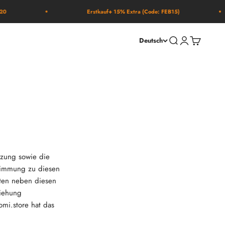
Erstkauf+ 15% Extra (Code: FEB15)
Suche öffnen
Kundenkontose
Warenkorb
Deutsch
tzung sowie die
stimmung zu diesen
ten neben diesen
ziehung
mi.store hat das