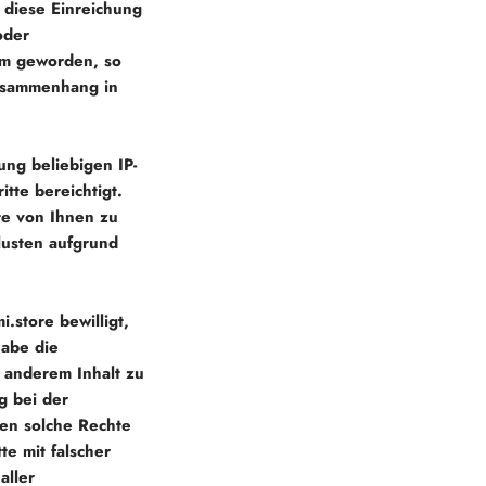
diese Einreichung
oder
om geworden, so
Zusammenhang in
ung beliebigen IP-
tte bereichtigt.
te von Ihnen zu
lusten aufgrund
i.store
bewilligt,
habe die
 anderem Inhalt zu
g bei der
n solche Rechte
te mit falscher
aller