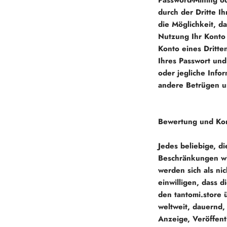
Password-Mining od
durch der Dritte I
die Möglichkeit, d
Nutzung Ihr Konto 
Konto eines Dritten
Ihres Passwort und
oder jegliche Infor
andere Betrügen un
Bewertung und Ko
Jedes beliebige, d
Beschränkungen wi
werden sich als nic
einwilligen, dass d
den
tantomi.store
ü
weltweit, dauernd, 
Anzeige, Veröffent