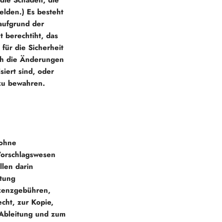
 die Schäden, die
elden.) Es besteht
 aufgrund der
t berechtiht, das
für die Sicherheit
ich die Änderungen
siert sind, oder
 zu bewahren.
 ohne
Vorschlagswesen
llen darin
stung
zenzgebühren,
echt, zur Kopie,
 Ableitung und zum