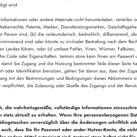
digt wird.
e,Informationen oder andere Materiale nicht herunterladen, verteilen o
rheberrechte, Patente, Marken, Dienstleistungsmarken, Geschäftsgeh
r Person sind; (b) die verleumderisch, bedrohlich, diffamierend, ob
riminierend sind oder könnte zu zivil-oder Bestrafung nach dem Rec
n Landes führen, oder (c) umfasst Fehler, Viren, Würmer, Falltüren,
he Code oder Eigenschaften. tantomi.store kann Ihnen ein Passwort 
, damit Sie Zugang und die Nutzung bestimmter Teile dieser Seite h
rt oder Identifikation benutzen, gehen Sie davon aus, dass der Zu
klang mit den Bestimmungen und Bedingungen dieses Abkommens si
cht verpflichtet, die Zulassung oder Quelle des Zugangs und der Ben
ich, die wahrheitsgemäße, vollständige Informationen einzuschr
en stets aktuell zu erhalten. Wenn Ihre personenbezogenen Da
eblingstaschen unverzüglich über die Änderungen schriftlich od
t auch, dass Sie Ihr Passwort oder ander Nutzer-Konto, die nic