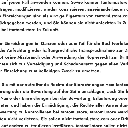
n, auf jeden Fall anwenden können. Sowie können
tantomi.store
rtragen, modifizieren, wieder konstruieren, auseinanderbauen 
e Einreichungen sind als einzige Eigentum von
tantomi.store
.c
urückgegeben werden, und Sie können sie nicht anfechten in 
 bei
tantomi.store
in Zukunft.
er Einreichungen im Ganzen oder zum Teil für die Rechtverletz
die Anfechtung oder haftungrechtliche Inanspruchnahme zur Dri
bt keine Missbrauch oder Anwendung der Kopierrecht zur Drit
chten sich zur Verteidigung und Schadenersatz gegen allen Ver
 Einreichung zum beliebigen Zweck zu ersetzen.
Sie mit der zutreffende Rechte der Einrechnungen vom
tantom
uterung oder die Bewertung auf der Seite anschlagen, auch Sie 
 Name der Einreichungen bei der Bewertung, Erläuterung oder
reten und haben die Ermächtigung, die Rechte aller Anwendun
ewertung zu kontrollieren bei
tantomi.store
.
tantomi.store
werde
ten nicht verletzen. Sie sollen nicht
tantomi.store
.com oder Drit
 auf andern zu tendieren irreführen.
tantomi.store
sollen nicht 