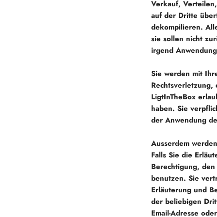
Verkauf, Verteile
auf der Dritte übe
dekompilieren. All
sie sollen nicht z
irgend Anwendung
Sie werden mit Ihr
Rechtsverletzung, 
LigtInTheBox erlau
haben. Sie verpfli
der Anwendung der
Ausserdem werden 
Falls Sie die Erlä
Berechtigung, den
benutzen. Sie vert
Erläuterung und B
der beliebigen Drit
Email-Adresse oder