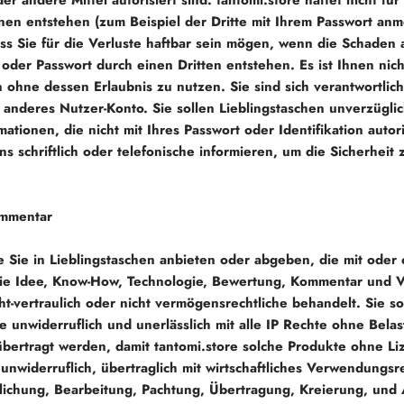
er andere Mittel autorisiert sind.
tantomi.store
haftet nicht für
hnen entstehen (zum Beispiel der Dritte mit Ihrem Passwort anm
ass Sie für die Verluste haftbar sein mögen, wenn die Schaden
oder Passwort durch einen Dritten entstehen. Es ist Ihnen nich
 ohne dessen Erlaubnis zu nutzen. Sie sind sich verantwortlich 
 anderes Nutzer-Konto. Sie sollen Lieblingstaschen unverzügl
mationen, die nicht mit Ihres Passwort oder Identifikation autori
s schriftlich oder telefonische informieren, um die Sicherheit
mmentar
ie Sie in Lieblingstaschen anbieten oder abgeben, die mit oder
e Idee, Know-How, Technologie, Bewertung, Kommentar und 
ht-vertraulich oder nicht vermögensrechtliche behandelt. Sie so
ie unwiderruflich und unerlässlich mit alle IP Rechte ohne Bela
bertragt werden, damit
tantomi.store
solche Produkte ohne Li
unwiderruflich, übertraglich mit wirtschaftliches Verwendungsr
lichung, Bearbeitung, Pachtung, Übertragung, Kreierung, und