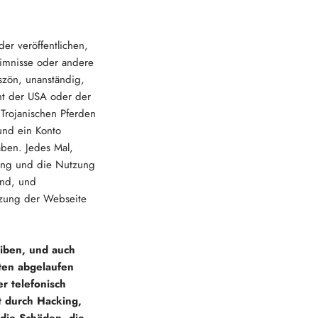
der veröffentlichen,
eimnisse oder andere
szön, unanständig,
ht der USA oder der
 Trojanischen Pferden
und ein Konto
aben. Jedes Mal,
gang und die Nutzung
nd, und
utzung der Webseite
eiben, und auch
ten abgelaufen
er telefonisch
ht durch Hacking,