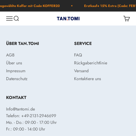
Zum Inhalt springen
sgewählte Koffer mit Code KOFFER20
Erstkauf+ 15% Extra (Code: FEB
Navigationsmenü öffnen
Suche öffnen
Warenk
TAN.TOMI
ÜBER TAN.TOMI
SERVICE
AGB
FAQ
Über uns
Rückgaberichtlinie
Impressum
Versand
Datenschutz
Kontaktiere uns
KONTAKT
Info@tantomi.de
Telefon: +49-2131-2946699
Mo. - Do.: 09:00 - 17:00 Uhr
Fr.: 09:00 - 14:00 Uhr