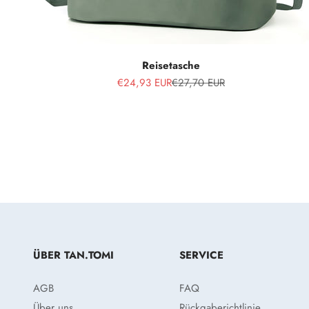
Reisetasche
Angebot
Regulärer Preis
€24,93 EUR
€27,70 EUR
ÜBER TAN.TOMI
SERVICE
AGB
FAQ
Über uns
Rückgaberichtlinie