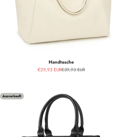
Handtasche
Angebot
Regulärer Preis
€29,93 EUR
€39,93 EUR
Ausverkauft