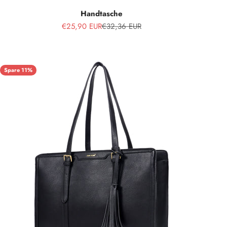
Handtasche
Angebot
Regulärer Preis
€25,90 EUR
€32,36 EUR
Spare 11%