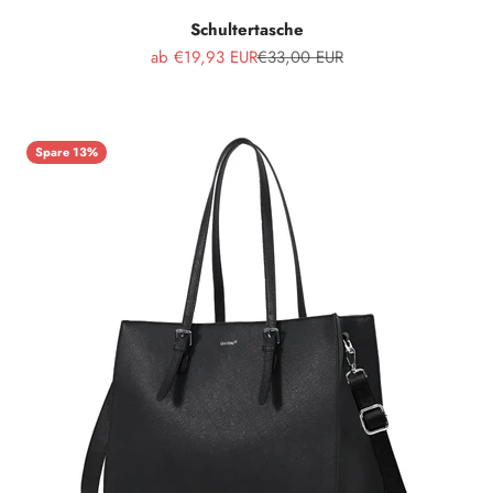
Schultertasche
Angebot
Regulärer Preis
ab €19,93 EUR
€33,00 EUR
Spare 13%