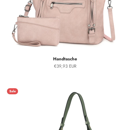
Handtasche
Angebot
€39,93 EUR
Sale