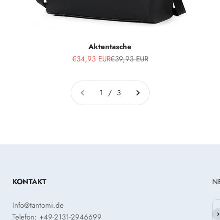
Aktentasche
Angebot
Regulärer Preis
€34,93 EUR
€39,93 EUR
1 / 3
KONTAKT
N
Info@tantomi.de
Ab
Telefon: +49-2131-2946699