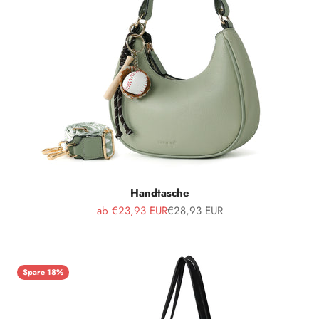
Handtasche
Angebot
Regulärer Preis
ab €23,93 EUR
€28,93 EUR
Spare 18%