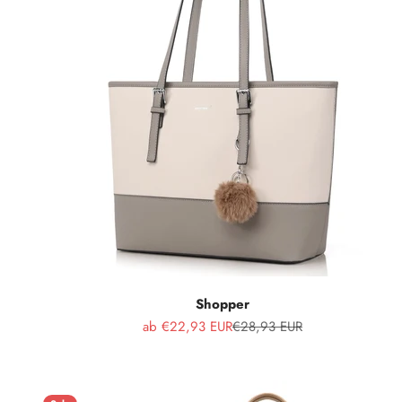
Shopper
Angebot
Regulärer Preis
ab €22,93 EUR
€28,93 EUR