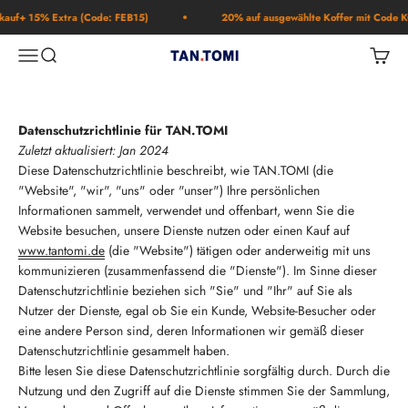
Skip to content
f+ 15% Extra (Code: FEB15)
20% auf ausgewählte Koffer mit Code KOF
Open navigation menu
Open search
Open c
TAN.TOMI
Datenschutzrichtlinie für TAN.TOMI
Zuletzt aktualisiert: Jan 2024
Diese Datenschutzrichtlinie beschreibt, wie TAN.TOMI (die
"Website", "wir", "uns" oder "unser") Ihre persönlichen
Informationen sammelt, verwendet und offenbart, wenn Sie die
Website besuchen, unsere Dienste nutzen oder einen Kauf auf
www.tantomi.de
(die "Website") tätigen oder anderweitig mit uns
kommunizieren (zusammenfassend die "Dienste"). Im Sinne dieser
Datenschutzrichtlinie beziehen sich "Sie" und "Ihr" auf Sie als
Nutzer der Dienste, egal ob Sie ein Kunde, Website-Besucher oder
eine andere Person sind, deren Informationen wir gemäß dieser
Datenschutzrichtlinie gesammelt haben.
Bitte lesen Sie diese Datenschutzrichtlinie sorgfältig durch. Durch die
Nutzung und den Zugriff auf die Dienste stimmen Sie der Sammlung,