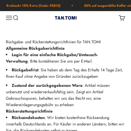
Skip to content
Erstkauf+ 15% Extra (Code: FEB15)
20% auf ausgewählte Koffer mi
Open navigation menu
Open search
Open c
TAN.TOMI
Rückgabe- und Rückerstattungsrichtlinien für TAN.TOMI
Allgemeine Rückgaberichtlinie
Login für eine einfache Rückgabe/Umtausch-
Verwaltung
: Bitte kontaktieren Sie uns per E-Mail.
Rückgabefrist
: Sie haben ab dem Tag des Erhalts 14 Tage Zeit,
Ihren Kauf ohne Angabe von Gründen zurückzugeben
Zustand der zurückgegebenen Ware
: Artikel müssen
unbenutzt und wiederverkaufsfähig sein. Zeigt ein Artikel
Gebrauchsspuren, behalten wir uns das Recht vor, eine
Wiedereinlagerungsgebühr zu erheben
Rückerstattungsrichtlinie
Rücksendekosten
: Wir bieten kostenfreie Rücksendung
innerhalb Deutschlands an. Für Käufer in anderen Ländern, bitten wir
Sie, die Rücksendekosten selbst zu tragen