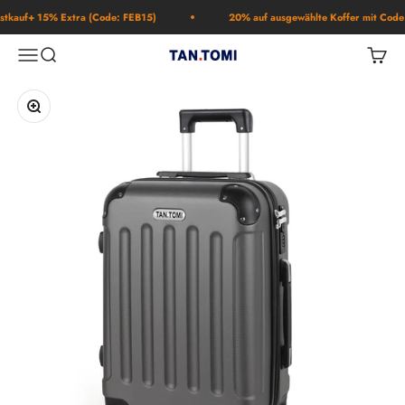
Zum Inhalt springen
kauf+ 15% Extra (Code: FEB15)
20% auf ausgewählte Koffer mit Code 
Navigationsmenü öffnen
Suche öffnen
Warenk
TAN.TOMI
Bild vergrößern