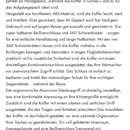
perfekt als Handgepäck, während die Koffer in Größe L und XL für
das Aufgabegepäck ideal sind.
Hergestellt aus hochfestem ABS-Material, sind die Koffer leicht, stark
und kratzfest. Dies garantiert, dass Ihr Gepäck auch bei häufigem
Gebrauch und auf langen Reisen gut aussieht und geschützt ist. Die
super haltbaren Reißverschlüsse und 360°-Schwenkräder sorgen
für eine einfache Handhabung und lange Haltbarkeit. Mit den vier
360°-Schwenkrädern lassen sich die Koffer mühelos in alle
Richtungen bewegen, was besonders in engen Flughafenbereichen
praktisch ist.Für zusätzliche Sicherheit sind die Koffer mit einem
dreistelligen Kombinationsschloss ausgestattet, das Ihre Wertsachen
vor unerwünschtem Zugriff schützt. Das Schloss ist einfach zu
bedienen und bietet den notwendigen Schutz für Ihre wichtigen
Gegenstände während der Reise.
Der ergonomische Aluminium-Teleskopgriff ist dreiteilig verstellbar,
was eine komfortable Anpassung an Ihre Körpergröße ermöglicht.
Zusätzlich sind die Koffer mit einem oberen und seitlichen Griff
ausgestattet, die das Tragen und Anheben erleichtern.Das Innenleben
der Koffer ist durchdacht gestaltet, um eine optimale Organisation
Ihrer Sachen zu gewährleisten. Ein voll gefütterter Innenraum,
Kreuzpackgurte und eine Reißverschluss-Trennwand mit