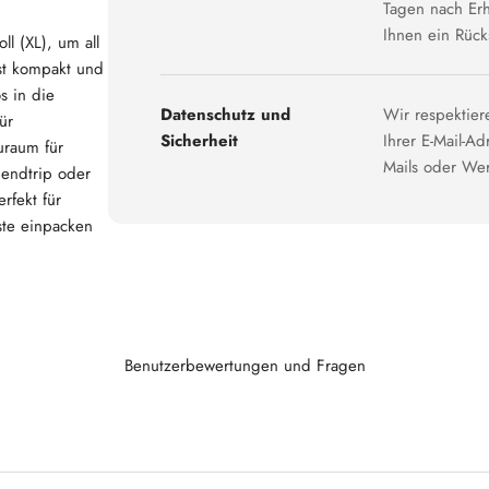
Tagen nach Erha
Ihnen ein Rüc
ll (XL), um all
st kompakt und
s in die
Datenschutz und
Wir respektier
ür
Sicherheit
Ihrer E-Mail-A
uraum für
Mails oder We
nendtrip oder
rfekt für
ste einpacken
Benutzerbewertungen und Fragen