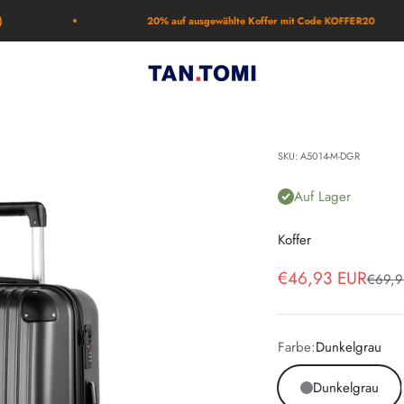
20% auf ausgewählte Koffer mit Code KOFFER20
TAN.TOMI
SKU: A5014-M-DGR
Auf Lager
Koffer
Angebot
€46,93 EUR
Regulä
€69,9
Farbe:
Dunkelgrau
Dunkelgrau