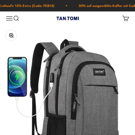
Zum Inhalt springen
tkauf+ 15% Extra (Code: FEB15)
20% auf ausgewählte Koffer mit Cod
Navigationsmenü öffnen
Suche öffnen
Warenk
TAN.TOMI
Bild vergrößern