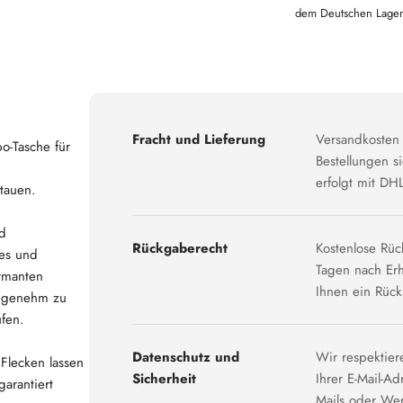
dem Deutschen Lager
Fracht und Lieferung
Versandkosten 
o-Tasche für
Bestellungen 
erfolgt mit DHL
tauen.
nd
Rückgaberecht
Kostenlose Rüc
tes und
Tagen nach Erha
armanten
Ihnen ein Rüc
 angenehm zu
fen.
Datenschutz und
Wir respektier
Flecken lassen
Sicherheit
Ihrer E-Mail-A
arantiert
Mails oder We