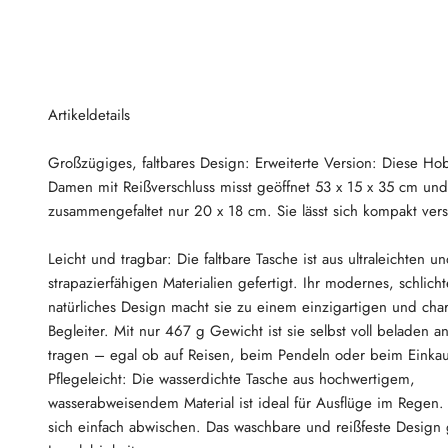
Artikeldetails
Großzügiges, faltbares Design: Erweiterte Version: Diese Hob
Damen mit Reißverschluss misst geöffnet 53 x 15 x 35 cm und
zusammengefaltet nur 20 x 18 cm. Sie lässt sich kompakt vers
Leicht und tragbar: Die faltbare Tasche ist aus ultraleichten u
strapazierfähigen Materialien gefertigt. Ihr modernes, schlich
natürliches Design macht sie zu einem einzigartigen und ch
Begleiter. Mit nur 467 g Gewicht ist sie selbst voll beladen
tragen – egal ob auf Reisen, beim Pendeln oder beim Einkau
Pflegeleicht: Die wasserdichte Tasche aus hochwertigem,
wasserabweisendem Material ist ideal für Ausflüge im Regen. 
sich einfach abwischen. Das waschbare und reißfeste Design g