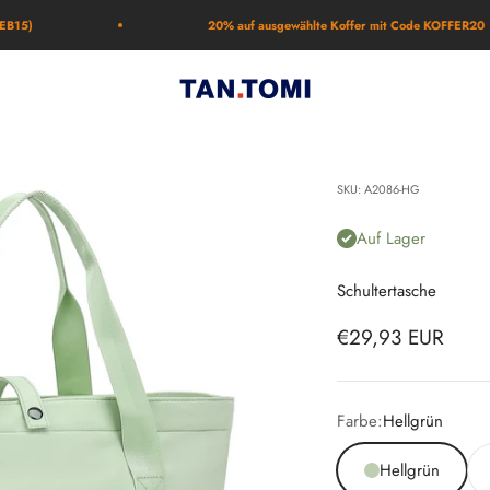
20% auf ausgewählte Koffer mit Code KOFFER20
TAN.TOMI
SKU: A2086-HG
Auf Lager
Schultertasche
Angebot
€29,93 EUR
Farbe:
Hellgrün
Hellgrün